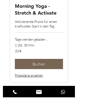
Morning Yoga -
Stretch & Activate
Aktivierende Praxis für einen
kraftvollen Start in den Tag.
Tage werden geladen ...
1 Std. 30 Min.
20
20 €
Euro
Buchen
Preispläne ansehen