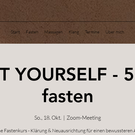
Start
Fasten
Massagen
Klang
Termine
Über mich
T YOURSELF - 5
fasten
So., 18. Okt.
  |  
Zoom-Meeting
e Fastenkurs - Klärung & Neuausrichtung für einen bewussteren A